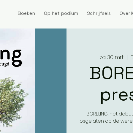
Boeken
Op het podium
Schrijfsels
Over 
za 30 mrt
  |  
BORE
pre
BORELING, het debu
losgelaten op de werel