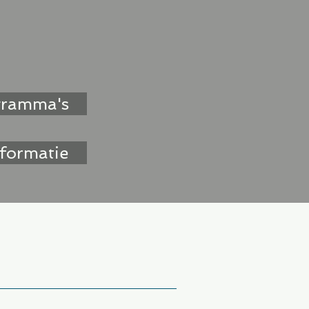
graag over mijn boeken en
ringen, boekenclubs en
gramma's
formatie