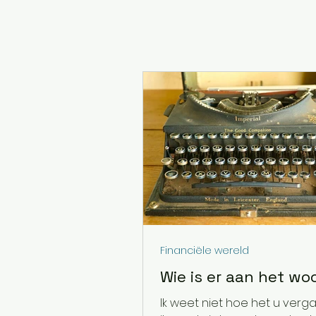
Op mijn
blog
lees je updates ov
mijmer ik af en toe een eind w
Financiële wereld
Wie is er aan het wo
Ik weet niet hoe het u verg