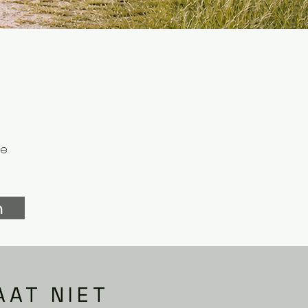
re
n
AAT NIET