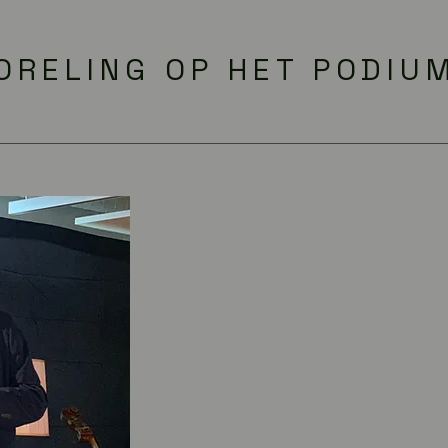
ORELING OP HET PODIU
Boreling
leent zich voor
gaan dan het verhaal zel
bibliotheken, congresse
professionele bijeenkoms
jeugdtrauma, loyaliteit,
misbruik en de betekeni
handelen.​ Ik breng ee
podiumverhaal waarin li
persoonlijke ervaring e