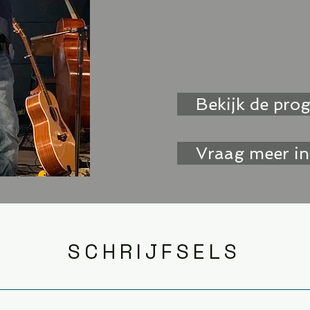
Uiteraard vertel ik ook 
schrijverschap bij leesk
bibliotheken.
Bekijk de pro
Vraag meer in
SCHRIJFSELS