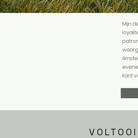
Mijn 
loyali
patro
waarg
Amster
evenee
kant v
VOLTOOI