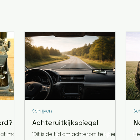
er mijn boeken, maar ook korte fictieve verhalen, zakelij
eg, en deel ik andersoortige gedachtenspinsels.
Schrijven
Sch
ord?
Achteruitkijkspiegel
No
aat, maar
“Dit is de tijd om achterom te kijken…”
Heb