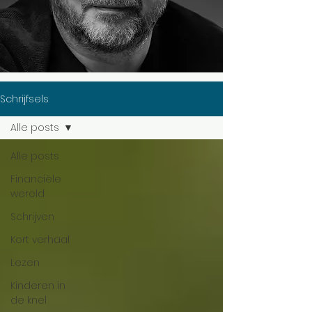
Schrijfsels
Alle posts
Alle posts
Financiële
wereld
Schrijven
Kort verhaal
Lezen
Kinderen in
de knel