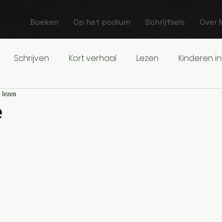
Boeken
Op het podium
Schrijfsels
Over 
Schrijven
Kort verhaal
Lezen
Kinderen in
 lezen
e