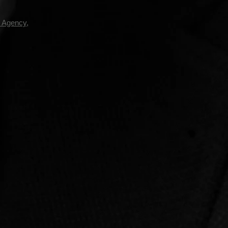
y Agency
,