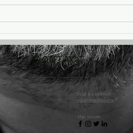
Nooit te laat
De a
ges
CONTACT
Stuur mij een mail
mail@martinkoot.nl
Mijn socials