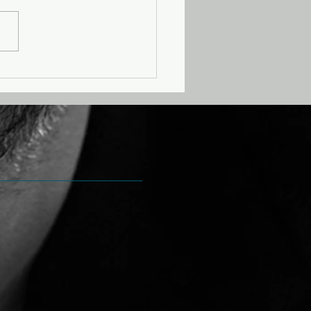
anleiding tot In bloed
chreven