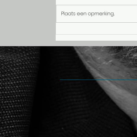
Plaats een opmerking...
Achteruitkijkspiegel