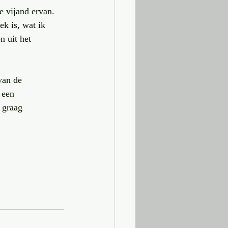
 vijand ervan. 
k is, wat ik 
 uit het 
van de 
 een 
 graag 