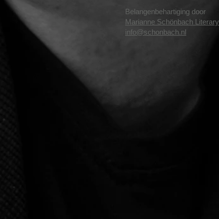
Belangenbehartiging door
Marianne Schönbach Literar
info@schonbach.nl