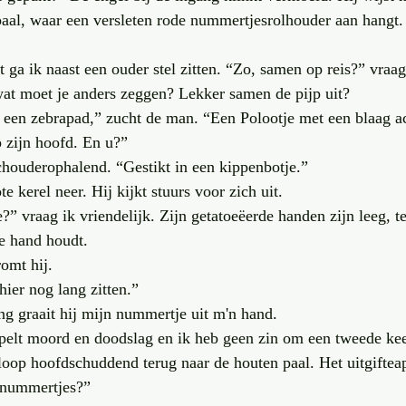
aal, waar een versleten rode nummertjesrolhouder aan hangt. 
t ga ik naast een ouder stel zitten. “Zo, samen op reis?” vraa
wat moet je anders zeggen? Lekker samen de pijp uit?
en zebrapad,” zucht de man. “Een Polootje met een blaag ach
p zijn hoofd. En u?”
chouderophalend. “Gestikt in een kippenbotje.”
te kerel neer. Hij kijkt stuurs voor zich uit.
” vraag ik vriendelijk. Zijn getatoeëerde handen zijn leeg, te
de hand houdt.
omt hij.
hier nog lang zitten.” 
g graait hij mijn nummertje uit m'n hand. 
pelt moord en doodslag en ik heb geen zin om een tweede keer
 loop hoofdschuddend terug naar de houten paal. Het uitgifteap
g nummertjes?”