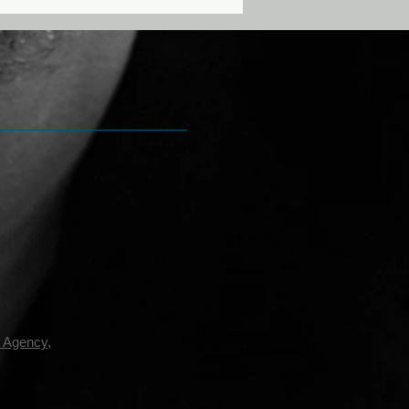
y Agency
,