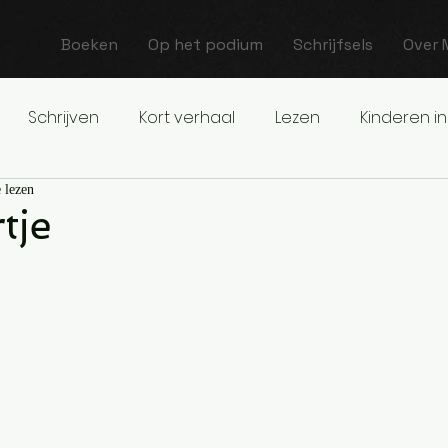
Boeken
Op het podium
Schrijfsels
Over 
Schrijven
Kort verhaal
Lezen
Kinderen in
 lezen
tje