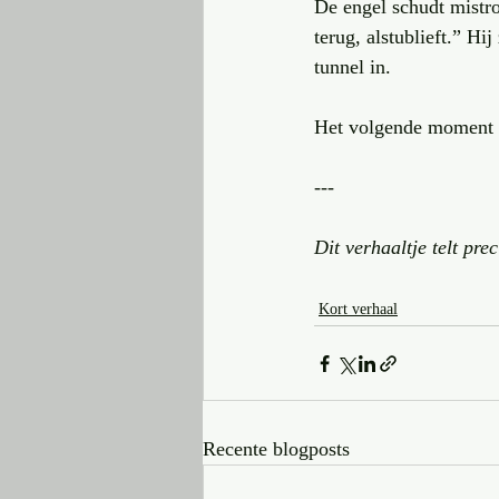
De engel schudt mistro
terug, alstublieft.” Hi
tunnel in.
Het volgende moment k
---
Dit verhaaltje telt prec
Kort verhaal
Recente blogposts