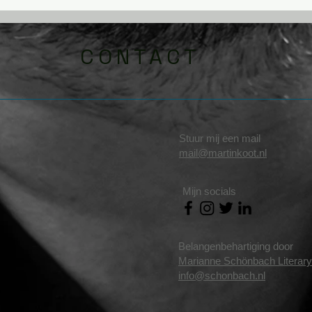
CONTACT
Stuur mij een mail
mail@martinkoot.nl
Mijn socials
Belangenbehartiging door
Marianne Schönbach Literar
info@schonbach.nl