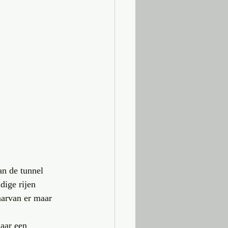
an de tunnel 
dige rijen 
waarvan er maar 
aar een 