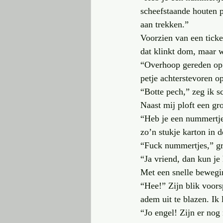
scheefstaande houten p
aan trekken.”
Voorzien van een ticke
dat klinkt dom, maar 
“Overhoop gereden op e
petje achterstevoren o
“Botte pech,” zeg ik s
Naast mij ploft een gro
“Heb je een nummertje?
zo’n stukje karton in 
“Fuck nummertjes,” gr
“Ja vriend, dan kun je 
Met een snelle bewegin
“Hee!” Zijn blik voors
adem uit te blazen. Ik
“Jo engel! Zijn er no