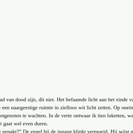
d van dood zijn, dit niet. Het befaamde licht aan het einde v
een naargeestige ruimte in zielloos wit licht zetten. Op onein
n lotgenoten te wachten. In de verte ontwaar ik tien loketten, 
it gaat wel even duren.
gepakt?” De engel bij de ingang klinkt vermoeid. Hij wijst n