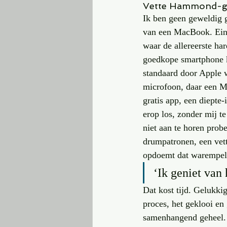
Vette Hammond-g
Ik ben geen geweldig g
van een MacBook. Eind
waar de allereerste ha
goedkope smartphone k
standaard door Apple 
microfoon, daar een MI
gratis app, een diepte
erop los, zonder mij t
niet aan te horen prob
drumpatronen, een vett
opdoemt dat warempel e
‘Ik geniet van 
Dat kost tijd. Gelukki
proces, het geklooi en 
samenhangend geheel. D