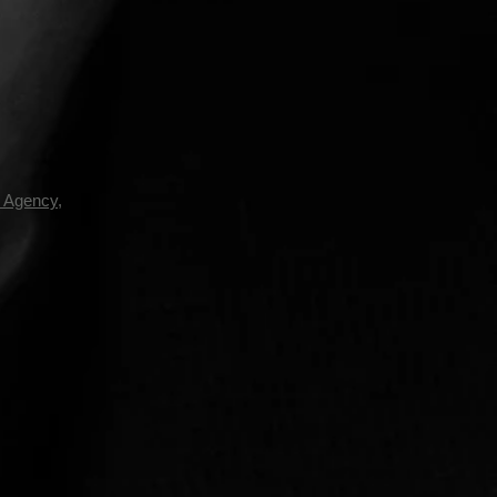
y Agency
,