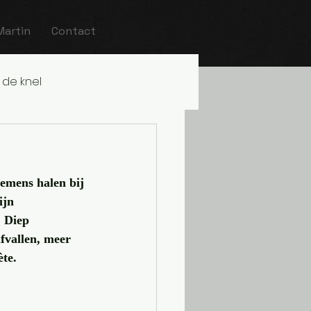
Martin
Contact
 de knel
nemens halen bij 
ijn 
. Diep 
fvallen, meer 
ète.