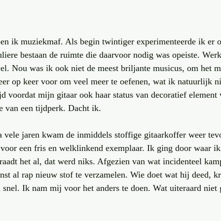
ben ik muziekmaf. Als begin twintiger experimenteerde ik er op 
guliere bestaan de ruimte die daarvoor nodig was opeiste. Werk
wel. Nou was ik ook niet de meest briljante musicus, om het mi
er op keer voor om veel meer te oefenen, wat ik natuurlijk ni
jd voordat mijn gitaar ook haar status van decoratief element 
e van een tijdperk. Dacht ik.
a vele jaren kwam de inmiddels stoffige gitaarkoffer weer tev
 voor een fris en welklinkend exemplaar. Ik ging door waar ik 
 raadt het al, dat werd niks. Afgezien van wat incidenteel ka
st al rap nieuw stof te verzamelen. Wie doet wat hij deed, kri
l snel. Ik nam mij voor het anders te doen. Wat uiteraard niet