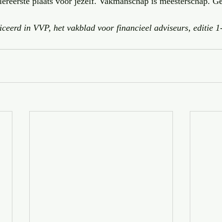
llereerste plaats voor jezelf. Vakmanschap is meesterschap. Ge
ceerd in VVP, het vakblad voor financieel adviseurs, editie 