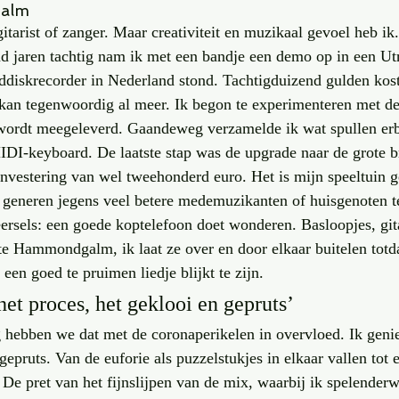
alm
itarist of zanger. Maar creativiteit en muzikaal gevoel heb ik
 jaren tachtig nam ik met een bandje een demo op in een Utr
rddiskrecorder in Nederland stond. Tachtigduizend gulden kost
an tegenwoordig al meer. Ik begon te experimenteren met de
wordt meegeleverd. Gaandeweg verzamelde ik wat spullen erbi
DI-keyboard. De laatste stap was de upgrade naar de grote b
-investering van wel tweehonderd euro. Het is mijn speeltuin 
e generen jegens veel betere medemuzikanten of huisgenoten te
eersels: een goede koptelefoon doet wonderen. Basloopjes, gita
e Hammondgalm, ik laat ze over en door elkaar buitelen totdat
en goed te pruimen liedje blijkt te zijn.
het proces, het geklooi en gepruts’
g hebben we dat met de coronaperikelen in overvloed. Ik genie
gepruts. Van de euforie als puzzelstukjes in elkaar vallen tot 
e pret van het fijnslijpen van de mix, waarbij ik spelenderwij