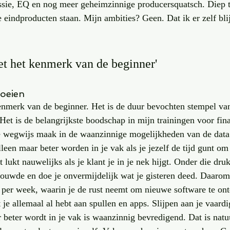
ssie, EQ en nog meer geheimzinnige producersquatsch. Diep t
 eindproducten staan. Mijn ambities? Geen. Dat ik er zelf bli
et het kenmerk van de beginner'
roeien
enmerk van de beginner. Het is de duur bevochten stempel van
et is de belangrijkste boodschap in mijn trainingen voor fina
ze wegwijs maak in de waanzinnige mogelijkheden van de data
een maar beter worden in je vak als je jezelf de tijd gunt om 
t lukt nauwelijks als je klant je in je nek hijgt. Onder die druk
rouwde en doe je onvermijdelijk wat je gisteren deed. Daarom 
r per week, waarin je de rust neemt om nieuwe software te on
 je allemaal al hebt aan spullen en apps. Slijpen aan je vaard
 beter wordt in je vak is waanzinnig bevredigend. Dat is natuu