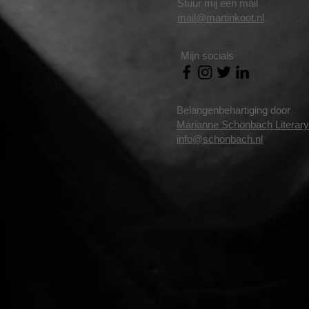
Stuur mij een mail
mail@martinkoot.nl
Mijn socials
Belangenbehartiging door
Marianne Schönbach Literar
info@schonbach.nl