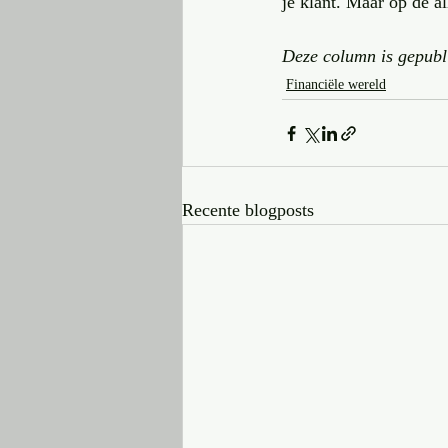
je klant. Maar op de a
Deze column is gepubli
Financiële wereld
Recente blogposts