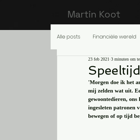
Martin Koot
Alle posts
Financiële wereld
23 feb 2021
3 minuten om te
Speeltijd
'Morgen doe ik het an
mij zelden wat uit. Ee
gewoontedieren, ons h
ingesleten patronen v
bewegen of op tijd be