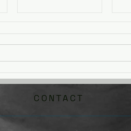
Impli
Let op: deze column is
moeilijk leesbaar
CONTACT