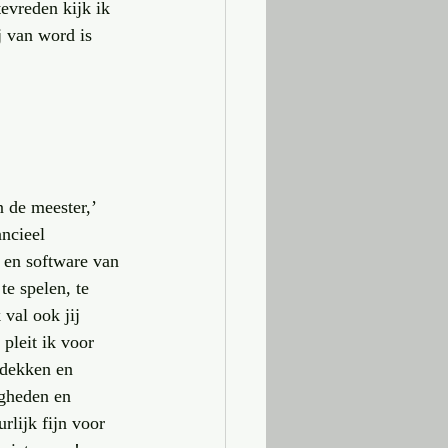
evreden kijk ik 
j van word is 
 de meester,’ 
ncieel 
 en software van 
te spelen, te 
 val ook jij 
pleit ik voor 
tdekken en 
igheden en 
rlijk fijn voor 