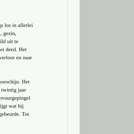
los in allerlei 
, gezin, 
ld uit te 
et deed. Het 
verloor en naar 
oorschijn. Het 
twintig jaar 
mpvuurgepingel 
jgt wat hij 
 gebeurde. Tot 