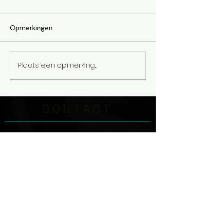
Opmerkingen
Nooit te laat
Plaats een opmerking...
De aanleiding t
bloed geschre
CONTACT