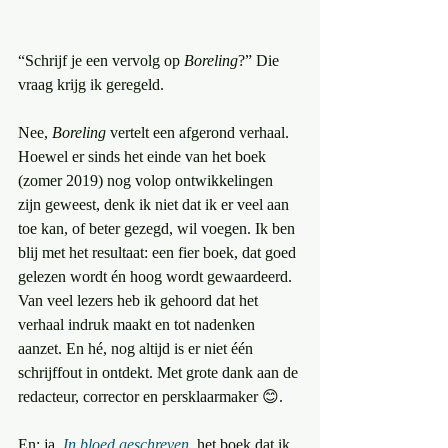
“Schrijf je een vervolg op 
Boreling
?” Die 
vraag krijg ik geregeld.
Nee, 
Boreling
 vertelt een afgerond verhaal. 
Hoewel er sinds het einde van het boek 
(zomer 2019) nog volop ontwikkelingen 
zijn geweest, denk ik niet dat ik er veel aan 
toe kan, of beter gezegd, wil voegen. Ik ben 
blij met het resultaat: een fier boek, dat goed 
gelezen wordt én hoog wordt gewaardeerd. 
Van veel lezers heb ik gehoord dat het 
verhaal indruk maakt en tot nadenken 
aanzet. En hé, nog altijd is er niet één 
schrijffout in ontdekt. Met grote dank aan de 
redacteur, corrector en persklaarmaker 😊.
En: ja. 
In bloed geschreven
, het boek dat ik 