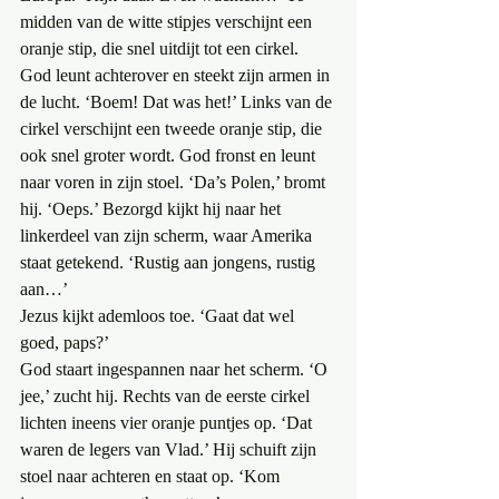
midden van de witte stipjes verschijnt een 
oranje stip, die snel uitdijt tot een cirkel. 
God leunt achterover en steekt zijn armen in 
de lucht. ‘Boem! Dat was het!’ Links van de 
cirkel verschijnt een tweede oranje stip, die 
ook snel groter wordt. God fronst en leunt 
naar voren in zijn stoel. ‘Da’s Polen,’ bromt 
hij. ‘Oeps.’ Bezorgd kijkt hij naar het 
linkerdeel van zijn scherm, waar Amerika 
staat getekend. ‘Rustig aan jongens, rustig 
aan…’
Jezus kijkt ademloos toe. ‘Gaat dat wel 
goed, paps?’
God staart ingespannen naar het scherm. ‘O 
jee,’ zucht hij. Rechts van de eerste cirkel 
lichten ineens vier oranje puntjes op. ‘Dat 
waren de legers van Vlad.’ Hij schuift zijn 
stoel naar achteren en staat op. ‘Kom 