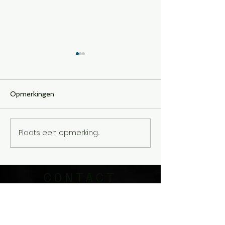
Opmerkingen
Nooit te laat
Plaats een opmerking...
De aanleiding t
bloed geschre
CONTACT