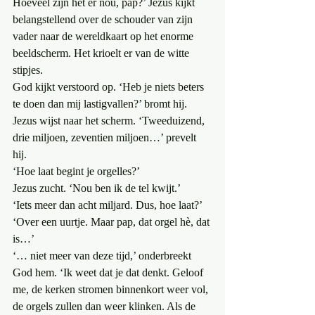
Hoeveel zijn het er nou, pap?’ Jezus kijkt 
belangstellend over de schouder van zijn 
vader naar de wereldkaart op het enorme 
beeldscherm. Het krioelt er van de witte 
stipjes.
God kijkt verstoord op. ‘Heb je niets beters 
te doen dan mij lastigvallen?’ bromt hij.
Jezus wijst naar het scherm. ‘Tweeduizend, 
drie miljoen, zeventien miljoen…’ prevelt 
hij.
‘Hoe laat begint je orgelles?’
Jezus zucht. ‘Nou ben ik de tel kwijt.’
‘Iets meer dan acht miljard. Dus, hoe laat?’
‘Over een uurtje. Maar pap, dat orgel hè, dat 
is…’
‘… niet meer van deze tijd,’ onderbreekt 
God hem. ‘Ik weet dat je dat denkt. Geloof 
me, de kerken stromen binnenkort weer vol, 
de orgels zullen dan weer klinken. Als de 